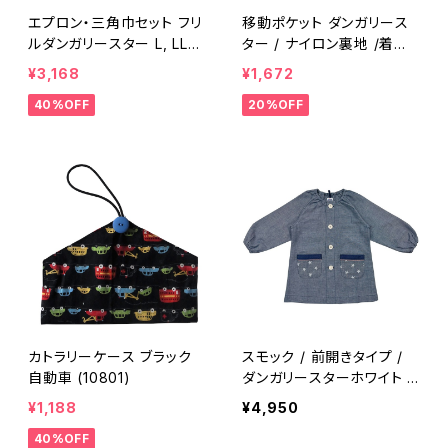
エプロン・三角巾セット フリ
移動ポケット ダンガリース
ルダンガリースター L, LLサ
ター / ナイロン裏地 /着脱
イズ
式クリップ / 日本製 (P-170
¥3,168
¥1,672
03)
40%OFF
20%OFF
カトラリーケース ブラック
スモック / 前開きタイプ /
自動車 (10801)
ダンガリースターホワイト /
XS / 日本製 (15104XS)
¥1,188
¥4,950
40%OFF