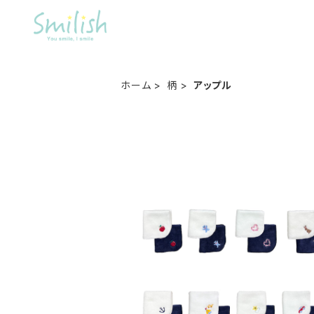
ホーム
柄
アップル
今治タオル ミニタオルハンカチ（2色セ
¥1,540