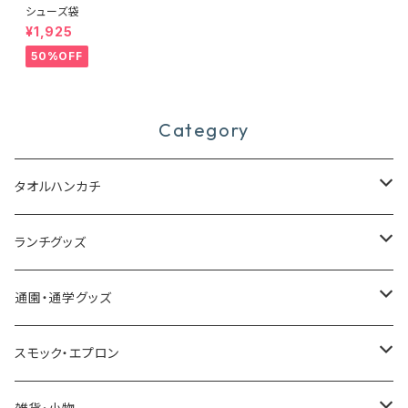
シューズ袋
¥1,925
50%OFF
Category
タオルハンカチ
今治タオルハンカチ
ランチグッズ
今治ミニタオルハンカチ
お弁当箱
通園・通学グッズ
合わせミニタオルハンカチ
カトラリーセット
レッスンバッグ
スモック・エプロン
耐熱コップ
シューズ袋
スモック