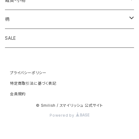
雑貨・小物
歯ブラシ
お着替え袋
エプロン・三角巾
移動ポケット
柄
セット
お弁当袋
コインケース
アップル
SALE
その他
コップ袋
マスク
くま
プライバシーポリシー
ランチョンマット
手袋
クラウン
特定商取引法に基づく表記
会員規約
給食袋
傘袋
くるま
© Smilish / スマイリッシュ 公式サイト
カトラリーケース
チロリアンテープ
スマイリースター
Powered by
その他
ダンガリースター