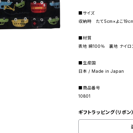
■サイズ
収納時 たて5cm×よこ19c
■材質
表地 綿100％ 裏地 ナイロ
■生産国
日本 / Made in Japan
■商品番号
10801
ギフトラッピング（リボン