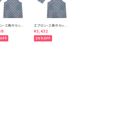
ン・三角巾セット
エプロン・三角巾セット
リースター S, M
ダンガリースター L,LL
68
¥3,432
サイズ
OFF
20%OFF