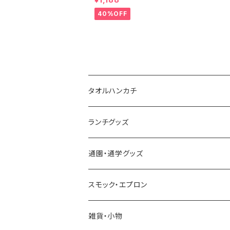
40%OFF
タオルハンカチ
今治タオルハンカチ
ランチグッズ
今治ミニタオルハンカチ
お弁当箱
通園・通学グッズ
合わせミニタオルハンカチ
カトラリーセット
レッスンバッグ
スモック・エプロン
耐熱コップ
シューズ袋
スモック
雑貨・小物