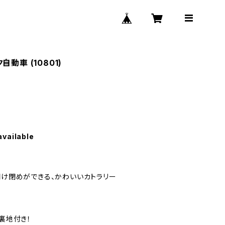
動車 (10801)
available
開け閉めができる、かわいいカトラリー
ン裏地付き！