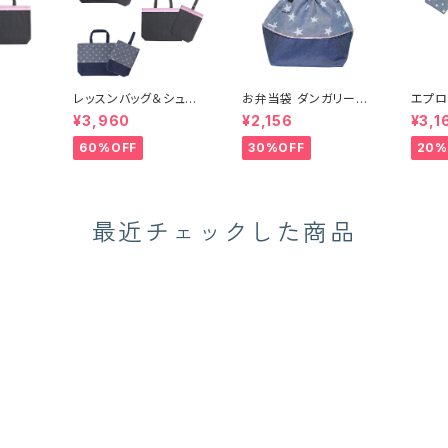
レッスンバッグ＆シュー
お弁当袋 ダンガリース
エプロ
ズ袋セット
ター （15505）
ダンガ
¥3,960
¥2,156
¥3,1
サイズ
60%OFF
30%OFF
20%
最近チェックした商品