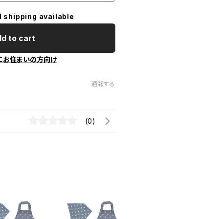
l shipping available
d to cart
にお住まいの方向け
通報する
(0)