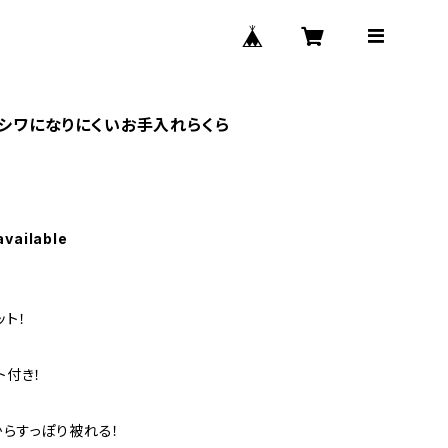
（シワになりにくいお手入れらくら
available
ット！
ト付き！
からすっぽり被れる！