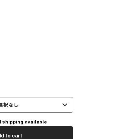
）
選択なし
l shipping available
d to cart