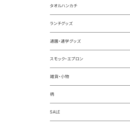
タオルハンカチ
今治タオルハンカチ
ランチグッズ
今治ミニタオルハンカチ
お弁当箱
通園・通学グッズ
合わせミニタオルハンカチ
カトラリーセット
レッスンバッグ
スモック・エプロン
耐熱コップ
シューズ袋
スモック
雑貨・小物
歯ブラシ
お着替え袋
エプロン・三角巾
移動ポケット
柄
セット
お弁当袋
コインケース
アップル
SALE
その他
コップ袋
マスク
くま