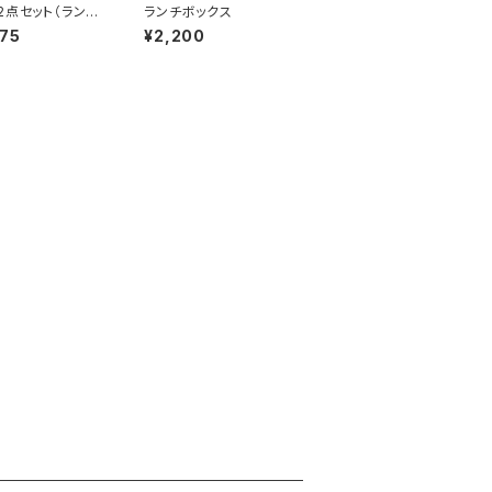
2点セット（ランチ
ランチボックス
ス）
75
¥2,200