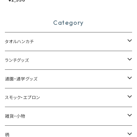
く）
Category
タオルハンカチ
今治タオルハンカチ
ランチグッズ
今治ミニタオルハンカチ
お弁当箱
通園・通学グッズ
合わせミニタオルハンカチ
カトラリーセット
レッスンバッグ
スモック・エプロン
耐熱コップ
シューズ袋
スモック
雑貨・小物
歯ブラシ
お着替え袋
エプロン・三角巾
移動ポケット
柄