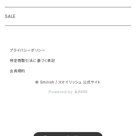
セット
お弁当袋
コインケース
アップル
SALE
その他
コップ袋
マスク
くま
プライバシーポリシー
ランチョンマット
手袋
クラウン
特定商取引法に基づく表記
会員規約
給食袋
傘袋
くるま
© Smilish / スマイリッシュ 公式サイト
カトラリーケース
チロリアンテープ
スマイリースター
Powered by
その他
ダンガリースター
ネイビー