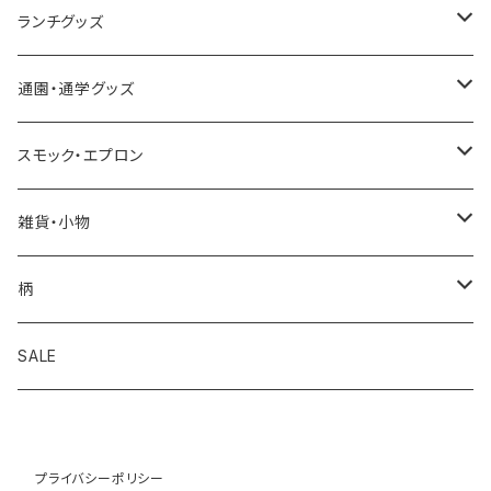
今治タオルハンカチ
ランチグッズ
今治ミニタオルハンカチ
お弁当箱
通園・通学グッズ
合わせミニタオルハンカチ
カトラリーセット
レッスンバッグ
スモック・エプロン
耐熱コップ
シューズ袋
スモック
雑貨・小物
歯ブラシ
お着替え袋
エプロン・三角巾
移動ポケット
柄
セット
お弁当袋
コインケース
アップル
SALE
その他
コップ袋
マスク
くま
プライバシーポリシー
ランチョンマット
手袋
クラウン