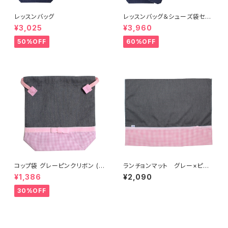
レッスンバッグ
レッスンバッグ＆シューズ袋セッ
ト
¥3,025
¥3,960
50%OFF
60%OFF
コップ袋 グレーピンクリボン (1
ランチョンマット グレー×ピン
5602)
クリボン （小） (17704B)
¥1,386
¥2,090
30%OFF