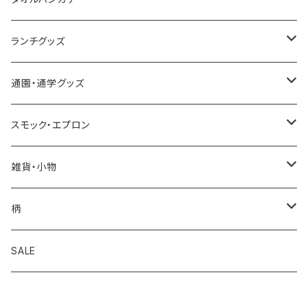
今治タオルハンカチ
ランチグッズ
今治ミニタオルハンカチ
お弁当箱
通園・通学グッズ
合わせミニタオルハンカチ
カトラリーセット
レッスンバッグ
スモック・エプロン
耐熱コップ
シューズ袋
スモック
雑貨・小物
歯ブラシ
お着替え袋
エプロン・三角巾
移動ポケット
柄
セット
お弁当袋
コインケース
アップル
SALE
その他
コップ袋
マスク
くま