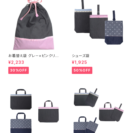
お着替え袋 グレ－×ピンクリボ
シューズ袋
ン (15402)
¥2,233
¥1,925
30%OFF
50%OFF