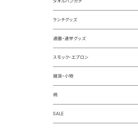
タオルハンカチ
今治タオルハンカチ
ランチグッズ
今治ミニタオルハンカチ
お弁当箱
通園・通学グッズ
合わせミニタオルハンカチ
カトラリーセット
レッスンバッグ
スモック・エプロン
耐熱コップ
シューズ袋
スモック
雑貨・小物
歯ブラシ
お着替え袋
エプロン・三角巾
移動ポケット
柄
セット
お弁当袋
コインケース
アップル
SALE
その他
コップ袋
マスク
くま