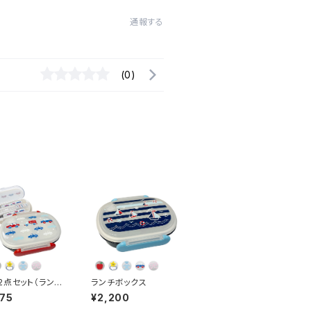
通報する
(0)
2点セット（ランチ
ランチボックス
ス）
75
¥2,200