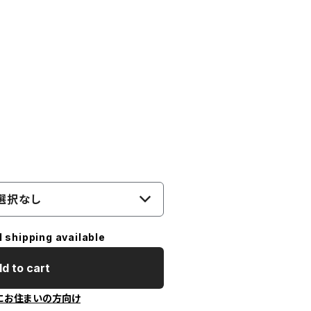
）
選択なし
l shipping available
d to cart
にお住まいの方向け