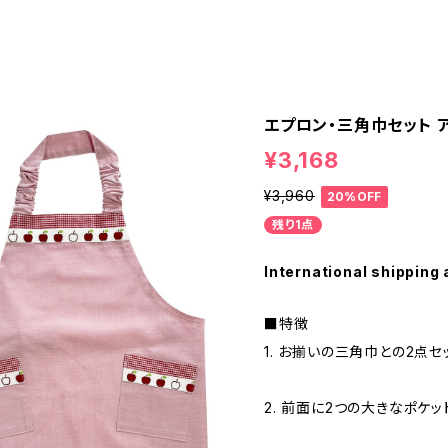
エプロン・三角巾セット ア
¥3,168
¥3,960
20%OFF
残り1点
International shipping 
■特徴
1. お揃いの三角巾との2点セ
2. 前面に2つの大きなポケッ