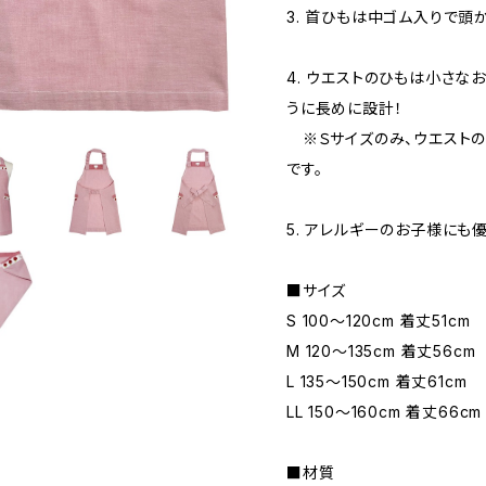
3. 首ひもは中ゴム入りで頭
4. ウエストのひもは小さ
うに長めに設計！
※Ｓサイズのみ、ウエストの
です。
5. アレルギーのお子様にも
■サイズ
S 100～120cm 着丈51cm
M 120～135cm 着丈56cm
L 135～150cm 着丈61cm
LL 150～160cm 着丈66cm
■材質